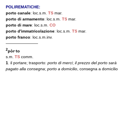
POLIREMATICHE:
porto canale
: loc.s.m.
TS
mar.
porto di armamento
: loc.s.m.
TS
mar.
porto di mare
: loc.s.m.
CO
porto d'immatricolazione
: loc.s.m.
TS
mar.
porto franco
: loc.s.m.inv.
————————
2
pòr·to
s.m.
TS
comm.
1
. il portare; trasporto:
porto di merci
;
il prezzo del porto sarà
pagato alla consegna
;
porto a domicilio
, consegna a domicilio