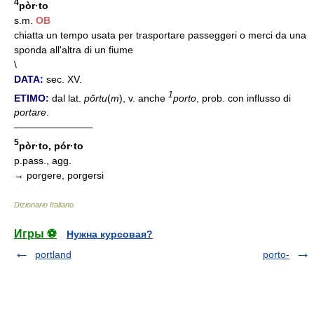
4
pòr·to
s.m.
OB
chiatta un tempo usata per trasportare passeggeri o merci da una
sponda all'altra di un fiume
\
DATA:
sec. XV.
1
ETIMO:
dal lat.
pŏrtu
(
m
), v. anche
porto
, prob. con influsso di
portare
.
————————
5
pòr·to, pór·to
p.pass., agg.
→ porgere, porgersi
Dizionario Italiano
.
Игры ⚽
Нужна курсовая?
portland
porto-