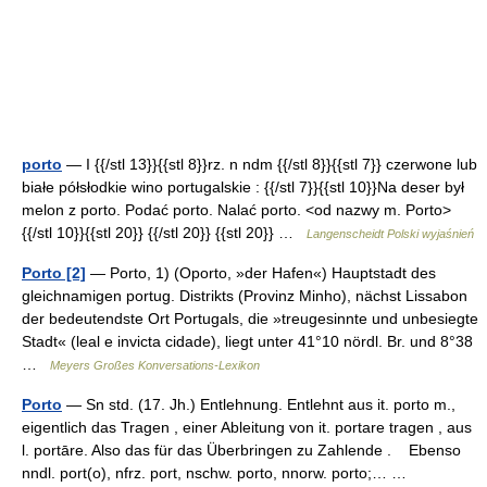
porto
— I {{/stl 13}}{{stl 8}}rz. n ndm {{/stl 8}}{{stl 7}} czerwone lub
białe półsłodkie wino portugalskie : {{/stl 7}}{{stl 10}}Na deser był
melon z porto. Podać porto. Nalać porto. <od nazwy m. Porto>
{{/stl 10}}{{stl 20}} {{/stl 20}} {{stl 20}} …
Langenscheidt Polski wyjaśnień
Porto [2]
— Porto, 1) (Oporto, »der Hafen«) Hauptstadt des
gleichnamigen portug. Distrikts (Provinz Minho), nächst Lissabon
der bedeutendste Ort Portugals, die »treugesinnte und unbesiegte
Stadt« (leal e invicta cidade), liegt unter 41°10 nördl. Br. und 8°38
…
Meyers Großes Konversations-Lexikon
Porto
— Sn std. (17. Jh.) Entlehnung. Entlehnt aus it. porto m.,
eigentlich das Tragen , einer Ableitung von it. portare tragen , aus
l. portāre. Also das für das Überbringen zu Zahlende . Ebenso
nndl. port(o), nfrz. port, nschw. porto, nnorw. porto;… …