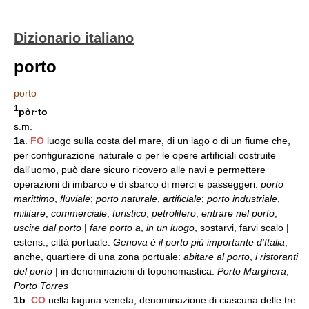
Dizionario italiano
porto
porto
1
pòr·to
s.m.
1a
.
FO
luogo sulla costa del mare, di un lago o di un fiume che,
per configurazione naturale o per le opere artificiali costruite
dall'uomo, può dare sicuro ricovero alle navi e permettere
operazioni di imbarco e di sbarco di merci e passeggeri:
porto
marittimo
,
fluviale
;
porto naturale
,
artificiale
;
porto industriale
,
militare
,
commerciale
,
turistico
,
petrolifero
;
entrare nel porto
,
uscire dal porto
|
fare porto a
,
in un luogo
, sostarvi, farvi scalo |
estens., città portuale:
Genova è il porto più importante d'Italia
;
anche, quartiere di una zona portuale:
abitare al porto
,
i ristoranti
del porto
| in denominazioni di toponomastica:
Porto Marghera
,
Porto Torres
1b
.
CO
nella laguna veneta, denominazione di ciascuna delle tre