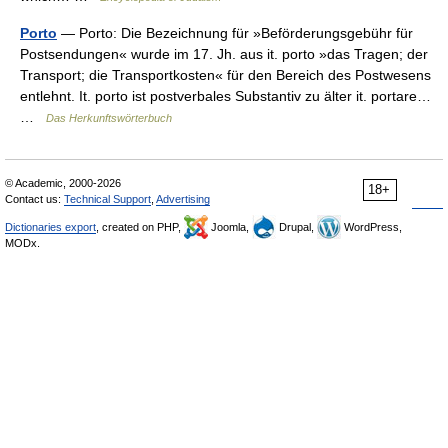
Porto
— Porto: Die Bezeichnung für »Beförderungsgebühr für
Postsendungen« wurde im 17. Jh. aus it. porto »das Tragen; der
Transport; die Transportkosten« für den Bereich des Postwesens
entlehnt. It. porto ist postverbales Substantiv zu älter it. portare…
…
Das Herkunftswörterbuch
© Academic, 2000-2026
18+
Contact us:
Technical Support
,
Advertising
Dictionaries export
, created on PHP,
Joomla,
Drupal,
WordPress,
MODx.