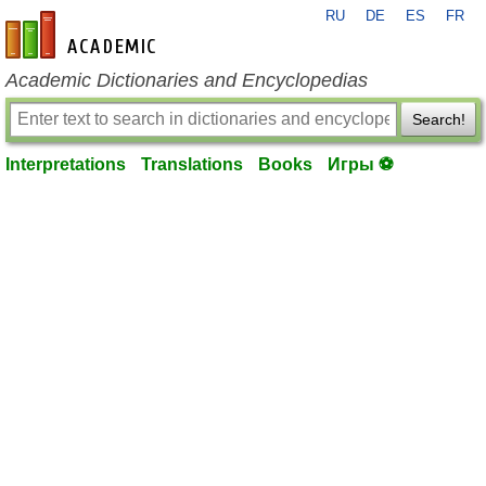
RU
DE
ES
FR
en-academic.com
Academic Dictionaries and Encyclopedias
Search!
Interpretations
Translations
Books
Игры ⚽