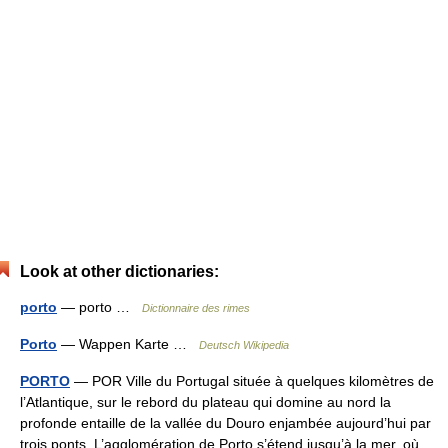
Look at other dictionaries:
porto
— porto …
Dictionnaire des rimes
Porto
— Wappen Karte …
Deutsch Wikipedia
PORTO
— POR Ville du Portugal située à quelques kilomètres de
l’Atlantique, sur le rebord du plateau qui domine au nord la
profonde entaille de la vallée du Douro enjambée aujourd’hui par
trois ponts. L’agglomération de Porto s’étend jusqu’à la mer, où…