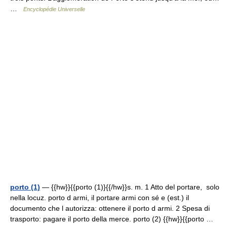
…
Encyclopédie Universelle
porto (1)
— {{hw}}{{porto (1)}{{/hw}}s. m. 1 Atto del portare, solo
nella locuz. porto d armi, il portare armi con sé e (est.) il
documento che l autorizza: ottenere il porto d armi. 2 Spesa di
trasporto: pagare il porto della merce. porto (2) {{hw}}{{porto …