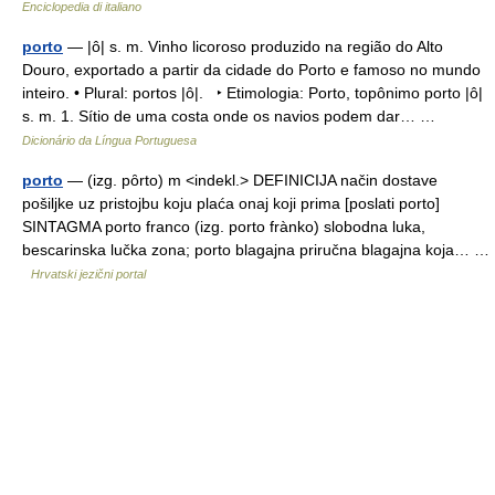
Enciclopedia di italiano
porto
— |ô| s. m. Vinho licoroso produzido na região do Alto
Douro, exportado a partir da cidade do Porto e famoso no mundo
inteiro. • Plural: portos |ô|. ‣ Etimologia: Porto, topônimo porto |ô|
s. m. 1. Sítio de uma costa onde os navios podem dar… …
Dicionário da Língua Portuguesa
porto
— (izg. pȏrto) m <indekl.> DEFINICIJA način dostave
pošiljke uz pristojbu koju plaća onaj koji prima [poslati porto]
SINTAGMA porto franco (izg. porto frànko) slobodna luka,
bescarinska lučka zona; porto blagajna priručna blagajna koja… …
Hrvatski jezični portal