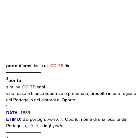
porto d'armi
: loc.s.m.
CO
TS
dir.
————————
3
pòr·to
s.m.inv.
CO
TS
enol.
vino rosso o bianco liquoroso e profumato, prodotto in una regione
del Portogallo nei dintorni di Oporto
\
DATA:
1889.
ETIMO:
dal portogh.
Pôrto
, it. Oporto, nome di una località del
Portogallo, cfr. fr. e ingl.
porto
.
————————