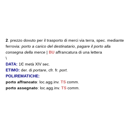
2
. prezzo dovuto per il trasporto di merci via terra, spec. mediante
ferrovia:
porto a carico del destinatario
,
pagare il porto alla
consegna della merce
|
BU
affrancatura di una lettera
\
DATA:
1Є metà XIV sec.
ETIMO:
der. di
portare
, cfr. fr.
port
.
POLIREMATICHE:
porto affrancato
: loc.agg.inv.
TS
comm.
porto assegnato
: loc.agg.inv.
TS
comm.