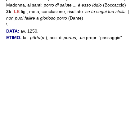
Madonna, ai santi:
porto di salute ... è esso Iddio
(Boccaccio)
2b
.
LE
fig., meta, conclusione; risultato:
se tu segui tua stella, |
non puoi fallire a glorioso porto
(Dante)
\
DATA:
av. 1250.
ETIMO:
lat.
pŏrtu
(
m
), acc. di
portus
,
-us
propr. "passaggio".